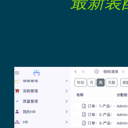
最
新
装