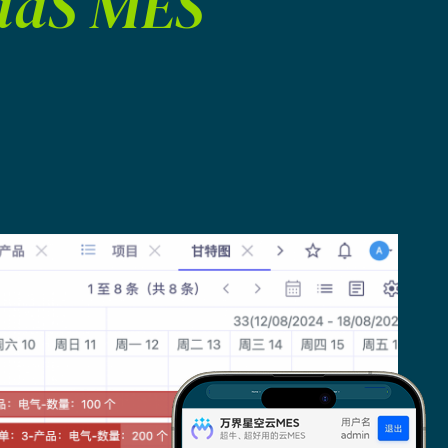
a
a
S
M
E
S