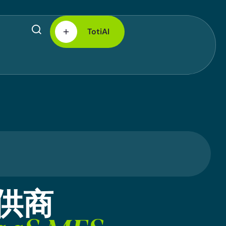
TotiAI
供
商