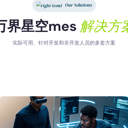
Our Solutions
解
决
方
万
界
星
空
m
e
s
实际可用、针对开发和非开发人员的多套方案