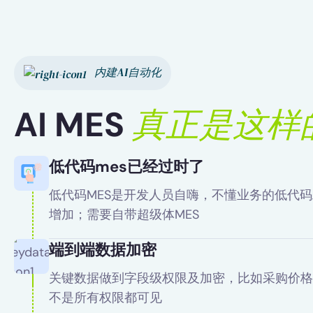
内建AI自动化
真
正
是
这
样
A
I
M
E
S
低代码mes已经过时了
低代码MES是开发人员自嗨，不懂业务的低代
增加；需要自带超级体MES
端到端数据加密
关键数据做到字段级权限及加密，比如采购价格
不是所有权限都可见