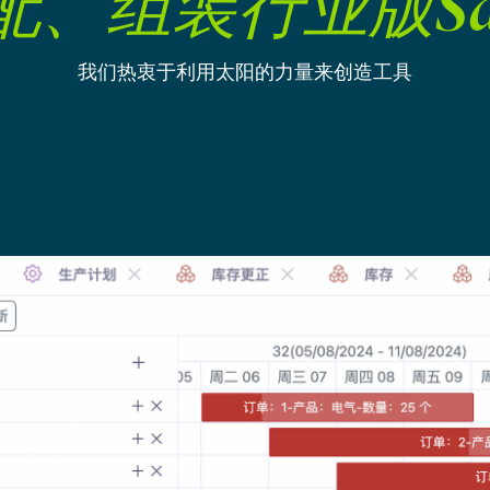
配
、
组
装
行
业
版
S
我们热衷于利用太阳的力量来创造工具