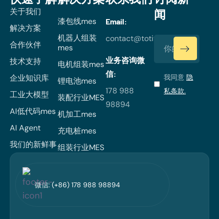
关于我们
闻
漆包线mes
Email:
解决方案
机器人组装
contact@totiverse.com
合作伙伴
mes
业务咨询微
技术支持
电机组装mes
信:
企业知识库
我同意
隐
锂电池mes
178 988
私条款.
工业大模型
装配行业MES
98894
AI低代码mes
机加工mes
AI Agent
充电桩mes
我们的新鲜事
组装行业MES
微信: (+86) 178 988 98894