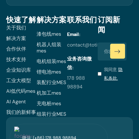
快速了解
解决方案
联系我们
订阅新
关于我们
闻
漆包线mes
Email:
解决方案
机器人组装
contact@totiverse.com
合作伙伴
mes
业务咨询微
技术支持
电机组装mes
信:
企业知识库
我同意
隐
锂电池mes
178 988
私条款.
工业大模型
装配行业MES
98894
AI低代码mes
机加工mes
AI Agent
充电桩mes
我们的新鲜事
组装行业MES
微信: (+86) 178 988 98894