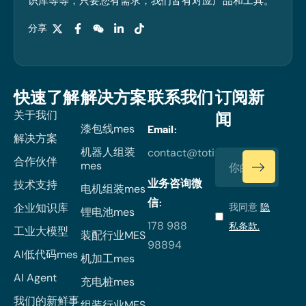
识库等等，只要您有需求，我们皆有对应产品和工具。
分享
快速了解
解决方案
联系我们
订阅新
关于我们
闻
漆包线mes
Email:
解决方案
机器人组装
contact@totiverse.com
合作伙伴
mes
业务咨询微
技术支持
电机组装mes
信:
企业知识库
我同意
隐
锂电池mes
178 988
私条款.
工业大模型
装配行业MES
98894
AI低代码mes
机加工mes
AI Agent
充电桩mes
我们的新鲜事
组装行业MES