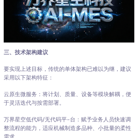
三、
技术架构建议
要实现上述目标，传统的单体架构已难以为继，建议
采用以下架构特征：
云原生微服务：将计划、质量、设备等模块解耦，便
于灵活迭代与按需部署。
万界星空低代码/无代码平-台：赋予业务人员快速调
整流程的能力，适应机械制造多品种、小批量的柔性
需求。