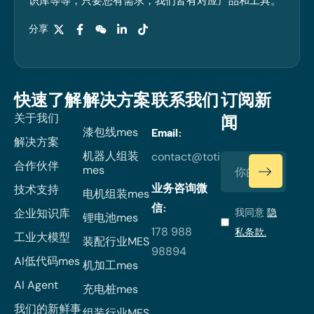
识库等等，只要您有需求，我们皆有对应产品和工具。
分享
快速了解
解决方案
联系我们
订阅新
关于我们
闻
漆包线mes
Email:
解决方案
机器人组装
contact@totiverse.com
合作伙伴
mes
业务咨询微
技术支持
电机组装mes
信:
企业知识库
我同意
隐
锂电池mes
178 988
私条款.
工业大模型
装配行业MES
98894
AI低代码mes
机加工mes
AI Agent
充电桩mes
我们的新鲜事
组装行业MES