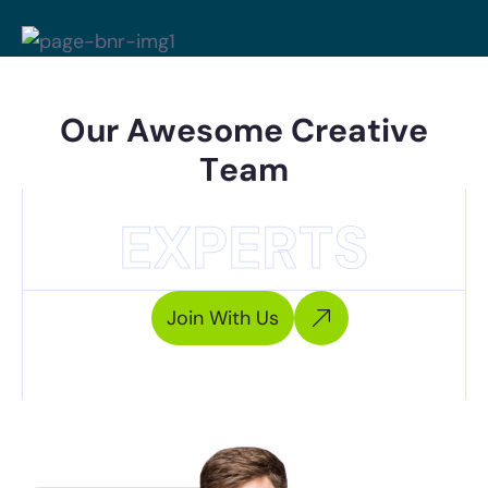
O
u
r
A
w
e
s
o
m
e
C
r
e
a
t
i
v
e
T
e
a
m
EXPERTS
Join With Us