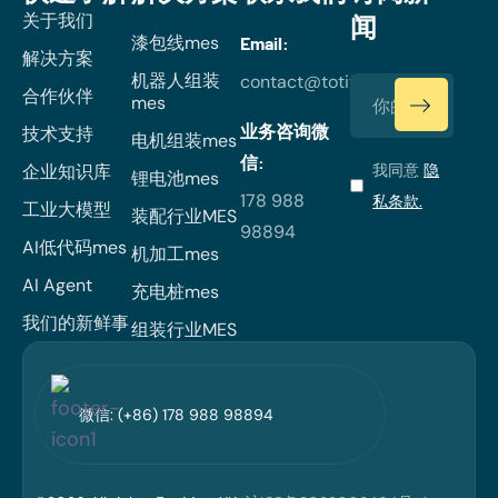
关于我们
闻
漆包线mes
Email:
解决方案
机器人组装
contact@totiverse.com
合作伙伴
mes
业务咨询微
技术支持
电机组装mes
信:
企业知识库
我同意
隐
锂电池mes
178 988
私条款.
工业大模型
装配行业MES
98894
AI低代码mes
机加工mes
AI Agent
充电桩mes
我们的新鲜事
组装行业MES
微信: (+86) 178 988 98894